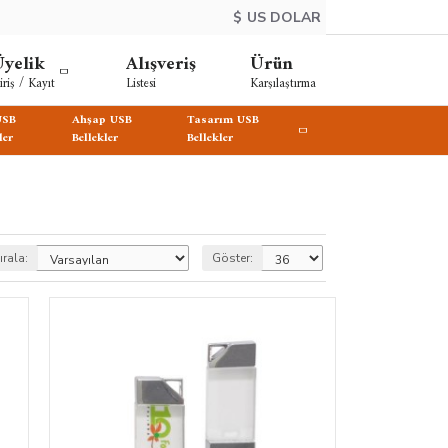
$
US DOLAR
yelik
Alışveriş
Ürün
iriş / Kayıt
Listesi
Karşılaştırma
USB
Ahşap USB
Tasarım USB
ler
Bellekler
Bellekler
ırala:
Göster: