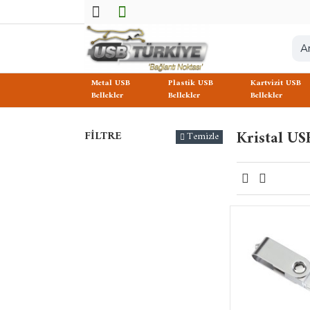
Metal USB
Plastik USB
Kartvizit USB
Bellekler
Bellekler
Bellekler
Kristal US
FILTRE
Temizle