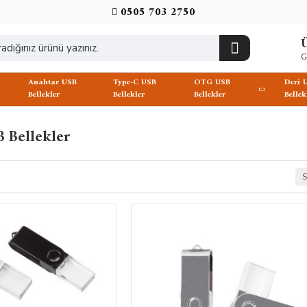
0505 703 2750
Ü
G
Anahtar USB
Type-C USB
OTG USB
Deri 
Bellekler
Bellekler
Bellekler
Bellek
B Bellekler
S